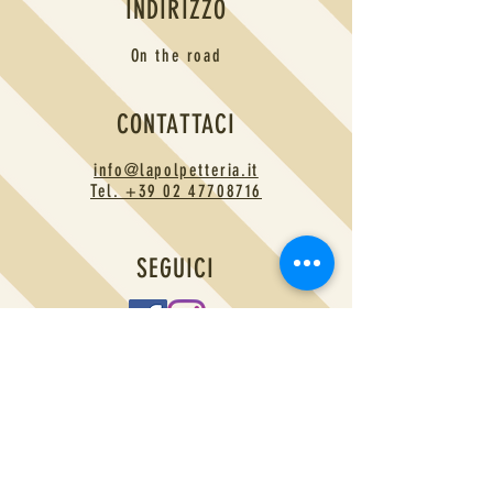
INDIRIZZO
On the road
CONTATTACI
info@lapolpetteria.it
Tel. +39 02 47708716
SEGUICI
TI TENIAMO AGGIORNATO
ISCRIVITI